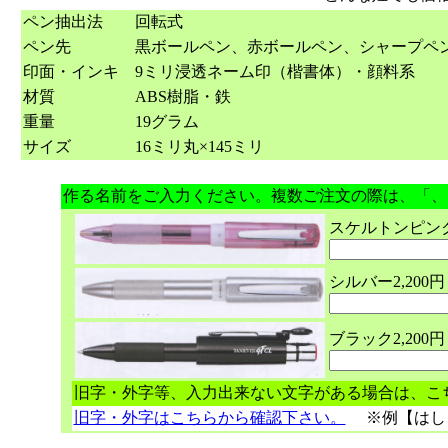
ペン抽出法
回転式
ペン先
黒ボールペン、赤ボールペン、シャープペ
印面・インキ
9ミリ浸透ネーム印（楷書体）・顔料系
材質
ABS樹脂・鉄
重量
19グラム
サイズ
16ミリ丸×145ミリ
作る名前をご入力ください。複数ご注文の際は、「、
スケルトンピンク
シルバー2,200
ブラック
2,20
旧字・外字等、入力出来ない文字がある場合は、こ
旧字・外字はこちらから確認下さい。
※
例【はし